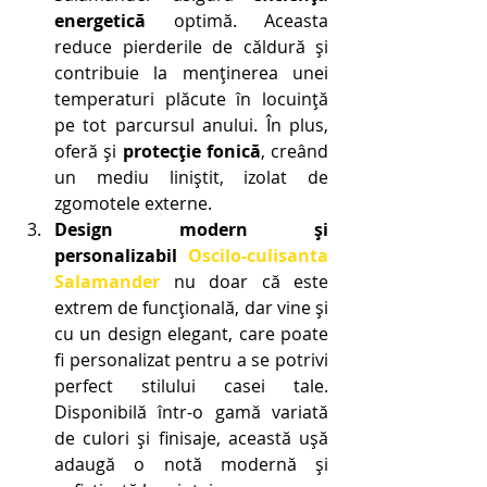
energetică
 optimă. Aceasta 
reduce pierderile de căldură și 
contribuie la menținerea unei 
temperaturi plăcute în locuință 
pe tot parcursul anului. În plus, 
oferă și 
protecție fonică
, creând 
un mediu liniștit, izolat de 
zgomotele externe.
Design modern și 
personalizabil
Oscilo-culisanta 
Salamander
 nu doar că este 
extrem de funcțională, dar vine și 
cu un design elegant, care poate 
fi personalizat pentru a se potrivi 
perfect stilului casei tale. 
Disponibilă într-o gamă variată 
de culori și finisaje, această ușă 
adaugă o notă modernă și 