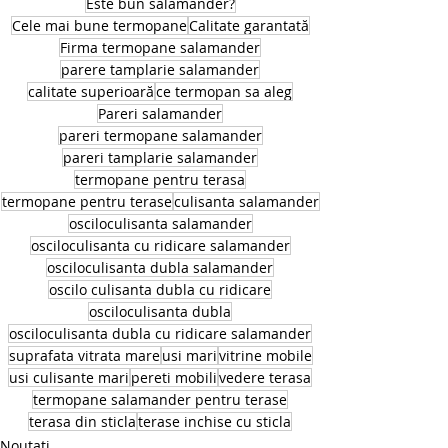
Este bun salamander?
Cele mai bune termopane
Calitate garantată
Firma termopane salamander
parere tamplarie salamander
calitate superioară
ce termopan sa aleg
Pareri salamander
pareri termopane salamander
pareri tamplarie salamander
termopane pentru terasa
termopane pentru terase
culisanta salamander
osciloculisanta salamander
osciloculisanta cu ridicare salamander
osciloculisanta dubla salamander
oscilo culisanta dubla cu ridicare
osciloculisanta dubla
osciloculisanta dubla cu ridicare salamander
suprafata vitrata mare
usi mari
vitrine mobile
usi culisante mari
pereti mobili
vedere terasa
termopane salamander pentru terase
terasa din sticla
terase inchise cu sticla
Noutati