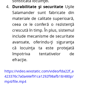
sofisticată locuinței.
Durabilitate și securitate
 Ușile 
Salamander sunt fabricate din 
materiale de calitate superioară, 
ceea ce le conferă o rezistență 
crescută în timp. În plus, sistemul 
include mecanisme de securitate 
avansate, oferindu-ți siguranța 
că locuința ta este protejată 
împotriva tentativelor de 
efracție.
https://video.wixstatic.com/video/fda22f_a
423376c7a0a44ef91ca1292f98afb18/480p/
mp4/file.mp4