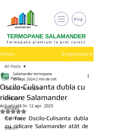
Blog
TERMOPANE SALAMANDER
Termopane premium la pret corect
Postare
Înregistrează-te
All Posts
Salamander-termopane
All Posts
25 sept. 2024
2 min de citit
Oscilo-Culisanta dubla cu
Podcast Termopane
ridicare Salamander
Intrebari
Actualizată în:
12 apr. 2025
Noutati
Evaluat(ă) cu NaN din 5 stele.
Ce face Oscilo-Culisanta dubla 
Probleme
cu ridicare Salamander atât de 
Sfaturi