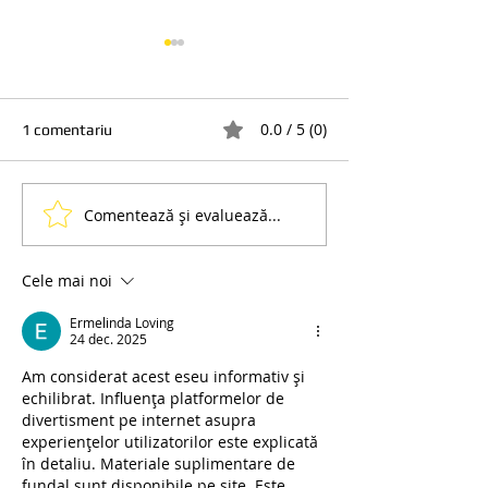
0.0 / 5 (0)
1 comentariu
Comentează și evaluează...
Ce este bagheta
Pachete Premium
WarmEdge Distantier Cald
Basic. Calitate s
și de ce este atat de
la cele mai bune 
Cele mai noi
importantă?
Ermelinda Loving
24 dec. 2025
Am considerat acest eseu informativ și 
echilibrat. Influența platformelor de 
divertisment pe internet asupra 
experiențelor utilizatorilor este explicată 
în detaliu. Materiale suplimentare de 
fundal sunt disponibile pe site. Este 