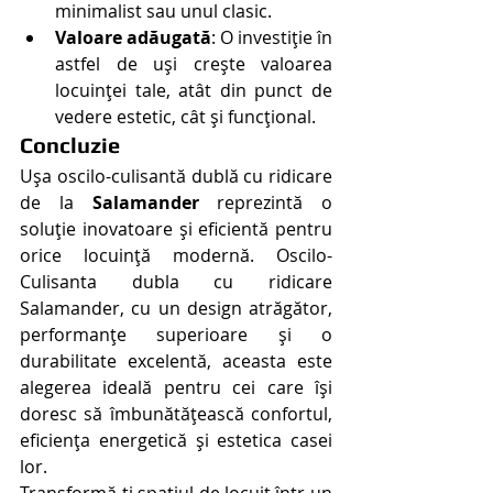
minimalist sau unul clasic.
Valoare adăugată
: O investiție în 
astfel de uși crește valoarea 
locuinței tale, atât din punct de 
vedere estetic, cât și funcțional.
Concluzie
Ușa oscilo-culisantă dublă cu ridicare 
de la 
Salamander
 reprezintă o 
soluție inovatoare și eficientă pentru 
orice locuință modernă. Oscilo-
Culisanta dubla cu ridicare 
Salamander, cu un design atrăgător, 
performanțe superioare și o 
durabilitate excelentă, aceasta este 
alegerea ideală pentru cei care își 
doresc să îmbunătățească confortul, 
eficiența energetică și estetica casei 
lor.
Transformă-ți spațiul de locuit într-un 