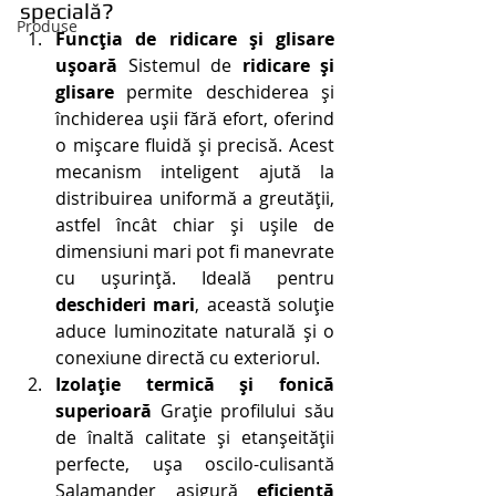
specială?
Produse
Funcția de ridicare și glisare 
ușoară
 Sistemul de 
ridicare și 
glisare
 permite deschiderea și 
închiderea ușii fără efort, oferind 
o mișcare fluidă și precisă. Acest 
mecanism inteligent ajută la 
distribuirea uniformă a greutății, 
astfel încât chiar și ușile de 
dimensiuni mari pot fi manevrate 
cu ușurință. Ideală pentru 
deschideri mari
, această soluție 
aduce luminozitate naturală și o 
conexiune directă cu exteriorul.
Izolație termică și fonică 
superioară
 Grație profilului său 
de înaltă calitate și etanșeității 
perfecte, ușa oscilo-culisantă 
Salamander asigură 
eficiență 