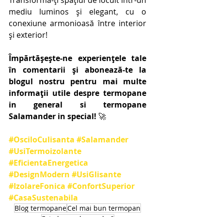
mediu luminos și elegant, cu o 
conexiune armonioasă între interior 
și exterior!
Împărtășește-ne experiențele tale 
în comentarii și abonează-te la 
blogul nostru pentru mai multe 
informații utile despre termopane 
in general si termopane 
Salamander in special!
 🚀
#OsciloCulisanta
#Salamander
#UsiTermoizolante
#EficientaEnergetica
#DesignModern
#UsiGlisante
#IzolareFonica
#ConfortSuperior
#CasaSustenabila
Blog termopane
Cel mai bun termopan