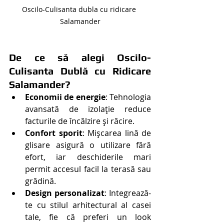
Oscilo-Culisanta dubla cu ridicare 
Salamander
De ce să alegi Oscilo-
Culisanta Dublă cu Ridicare 
Salamander?
Economii de energie
: Tehnologia 
avansată de izolație reduce 
facturile de încălzire și răcire.
Confort sporit
: Mișcarea lină de 
glisare asigură o utilizare fără 
efort, iar deschiderile mari 
permit accesul facil la terasă sau 
grădină.
Design personalizat
: Integrează-
te cu stilul arhitectural al casei 
tale, fie că preferi un look 