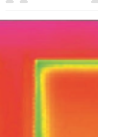
soluții premium din PVC, aluminiu și
mixte, plus accesorii complete și servicii
profesionale pentru dezvoltatori. De ce
tâmplăria premium contează pentru
dezvoltatori - cele mai bune termopane
pentru dezvoltatori de vile și case în 2026.