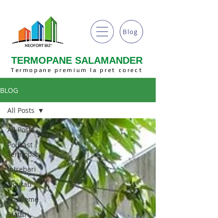
Blog
TERMOPANE SALAMANDER
Termopane premium la pret corect
BLOG
All Posts
All Posts
Podcast
Termopane
Intrebari
Noutati
Probleme
Sfaturi