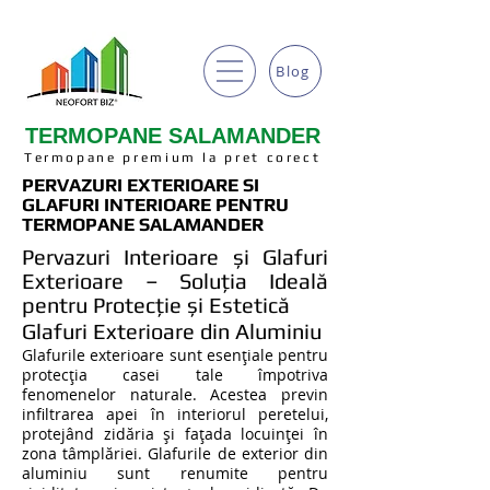
Blog
TERMOPANE SALAMANDER
Termopane premium la pret corect
PERVAZURI EXTERIOARE SI
GLAFURI INTERIOARE
PENTRU
TERMOPANE SALAMANDER
Pervazuri Interioare și Glafuri
Exterioare – Soluția Ideală
pentru Protecție și Estetică
Glafuri Exterioare din Aluminiu
Glafurile exterioare sunt esențiale pentru
protecția casei tale împotriva
fenomenelor naturale. Acestea previn
infiltrarea apei în interiorul peretelui,
protejând zidăria și fațada locuinței în
zona tâmplăriei. Glafurile de exterior din
aluminiu sunt renumite pentru