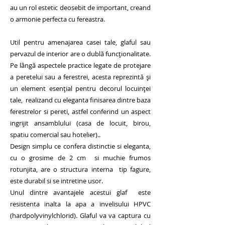
au un rol estetic deosebit de important, creand
o armonie perfecta cu fereastra.
Util pentru amenajarea casei tale, glaful sau
pervazul de interior are o dublă funcţionalitate.
Pe lângă aspectele practice legate de protejare
a peretelui sau a ferestrei, acesta reprezintă şi
un element esenţial pentru decorul locuinţei
tale, realizand cu eleganta finisarea dintre baza
ferestrelor si pereti, astfel conferind un aspect
ingrijit ansamblului (casa de locuit, birou,
spatiu comercial sau hotelier)..
Design simplu ce confera distinctie si eleganta,
cu o grosime de 2 cm si muchie frumos
rotunjita, are o structura interna tip fagure,
este durabil si se intretine usor.
Unul dintre avantajele acestui glaf este
resistenta inalta la apa a invelisului HPVC
(hardpolyvinylchlorid). Glaful va va captura cu