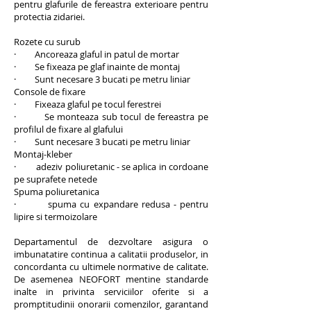
pentru glafurile de fereastra exterioare pentru
protectia zidariei.
Rozete cu surub
· Ancoreaza glaful in patul de mortar
· Se fixeaza pe glaf inainte de montaj
· Sunt necesare 3 bucati pe metru liniar
Console de fixare
· Fixeaza glaful pe tocul ferestrei
· Se monteaza sub tocul de fereastra pe
profilul de fixare al glafului
· Sunt necesare 3 bucati pe metru liniar
Montaj-kleber
· adeziv poliuretanic - se aplica in cordoane
pe suprafete netede
Spuma poliuretanica
· spuma cu expandare redusa - pentru
lipire si termoizolare
Departamentul de dezvoltare asigura o
imbunatatire continua a calitatii produselor, in
concordanta cu ultimele normative de calitate.
De asemenea NEOFORT mentine standarde
inalte in privinta serviciilor oferite si a
promptitudinii onorarii comenzilor, garantand