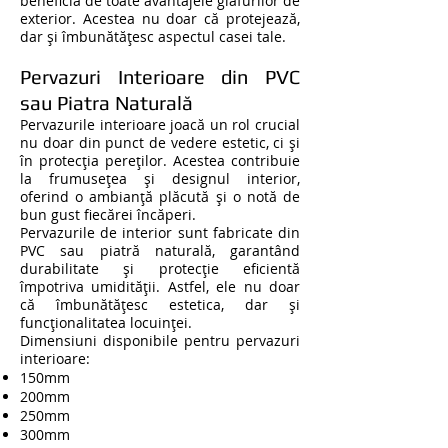
beneficia de toate avantajele glafurilor de
exterior. Acestea nu doar că protejează,
dar și îmbunătățesc aspectul casei tale.
Pervazuri Interioare din PVC
sau Piatra Naturală
Pervazurile interioare joacă un rol crucial
nu doar din punct de vedere estetic, ci și
în protecția pereților. Acestea contribuie
la frumusețea și designul interior,
oferind o ambianță plăcută și o notă de
bun gust fiecărei încăperi.
Pervazurile de interior sunt fabricate din
PVC sau piatră naturală, garantând
durabilitate și protecție eficientă
împotriva umidității. Astfel, ele nu doar
că îmbunătățesc estetica, dar și
funcționalitatea locuinței.
Dimensiuni disponibile pentru pervazuri
interioare:
150mm
200mm
250mm
300mm