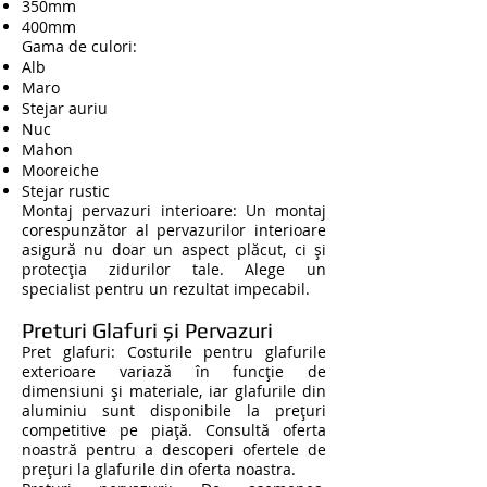
350mm
400mm
Gama de culori:
Alb
Maro
Stejar auriu
Nuc
Mahon
Mooreiche
Stejar rustic
Montaj pervazuri interioare: Un montaj
corespunzător al pervazurilor interioare
asigură nu doar un aspect plăcut, ci și
protecția zidurilor tale. Alege un
specialist pentru un rezultat impecabil.
Preturi Glafuri și Pervazuri
Pret glafuri: Costurile pentru glafurile
exterioare variază în funcție de
dimensiuni și materiale, iar glafurile din
aluminiu sunt disponibile la prețuri
competitive pe piață. Consultă oferta
noastră pentru a descoperi ofertele de
prețuri la glafurile din oferta noastra.