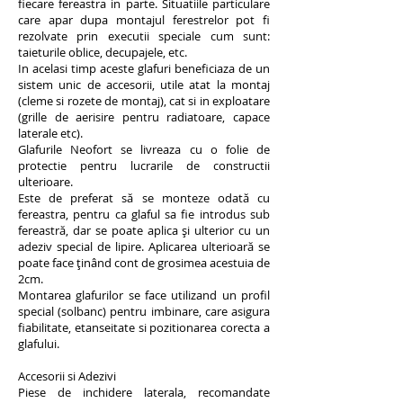
fiecare fereastra in parte. Situatiile particulare
care apar dupa montajul ferestrelor pot fi
rezolvate prin executii speciale cum sunt:
taieturile oblice, decupajele, etc.
In acelasi timp aceste glafuri beneficiaza de un
sistem unic de accesorii, utile atat la montaj
(cleme si rozete de montaj), cat si in exploatare
(grille de aerisire pentru radiatoare, capace
laterale etc).
Glafurile Neofort se livreaza cu o folie de
protectie pentru lucrarile de constructii
ulterioare.
Este de preferat să se monteze odată cu
fereastra, pentru ca glaful sa fie introdus sub
fereastră, dar se poate aplica şi ulterior cu un
adeziv special de lipire. Aplicarea ulterioară se
poate face ţinând cont de grosimea acestuia de
2cm.
Montarea glafurilor se face utilizand un profil
special (solbanc) pentru imbinare, care asigura
fiabilitate, etanseitate si pozitionarea corecta a
glafului.
Accesorii si Adezivi
Piese de inchidere laterala, recomandate