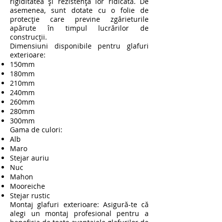
rigiditatea și rezistența lor ridicată. De
asemenea, sunt dotate cu o folie de
protecție care previne zgârieturile
apărute în timpul lucrărilor de
construcții.
Dimensiuni disponibile pentru glafuri
exterioare:
150mm
180mm
210mm
240mm
260mm
280mm
300mm
Gama de culori:
Alb
Maro
Stejar auriu
Nuc
Mahon
Mooreiche
Stejar rustic
Montaj glafuri exterioare: Asigură-te că
alegi un montaj profesional pentru a