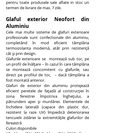
pentru toate produsele sale aflate in stoc un
termen de livrare de max. 7 zile.
Glaful exterior Neofort din
Aluminiu
Cele mai multe sisteme de glafuri exterioare
profesionale sunt confectionale din aluminiu,
completând în mod eficient tâmplăria
termoizolanta modernă, atât prin rezistenţă
cât şi prin design.
Glafurile exterioare se montează sub toc, pe
un profil de înălţare – în cazul în care tâmplăria
se montează concomitent cu glafurile, sau
direct pe profilul de toc, – dacă tâmplăria a
fost montată anterior.
Glafuri de exterior din aluminiu protejează
eficient peretele de faţadă al construcţiei în
zona ferestrei împotriva îngheţului, a
pătrunderii apei şi murdăriei. Elementele de
închidere laterală (capace din plastic dur,
rezistent la raze UV) împiedică deteriorarea
tencuielii zidăriei la extremităţile glafurilor de
fereastră
Culori disponibile