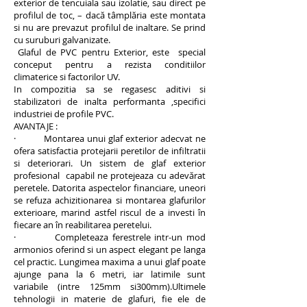
exterior de tencuiala sau izolatie, sau direct pe
profilul de toc, – dacă tâmplăria este montata
si nu are prevazut profilul de inaltare. Se prind
cu suruburi galvanizate.
Glaful de PVC pentru Exterior, este special
conceput pentru a rezista conditiilor
climaterice si factorilor UV.
In compozitia sa se regasesc aditivi si
stabilizatori de inalta performanta ,specifici
industriei de profile PVC.
AVANTAJE :
· Montarea unui glaf exterior adecvat ne
ofera satisfactia protejarii peretilor de infiltratii
si deteriorari. Un sistem de glaf exterior
profesional capabil ne protejeaza cu adevărat
peretele. Datorita aspectelor financiare, uneori
se refuza achizitionarea si montarea glafurilor
exterioare, marind astfel riscul de a investi în
fiecare an în reabilitarea peretelui.
· Completeaza ferestrele intr-un mod
armonios oferind si un aspect elegant pe langa
cel practic. Lungimea maxima a unui glaf poate
ajunge pana la 6 metri, iar latimile sunt
variabile (intre 125mm si300mm).Ultimele
tehnologii in materie de glafuri, fie ele de