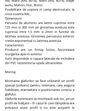
Alb, Maro (RAL 8014), Maro (RAL 8019), Stejar
auriu, Mahon, Nuc, Bronz.
Posibilitate de vopsire in camp electrostatic la
orice nuanta RAL.
Dimensiuni
Pervazul de aluminiu are latimi cuprinse intre
125 mm si 300 mm iar grosimea acestuia este
cuprinsa intre 1,5 mm si 2mm in functie de
latimea acestuia. Grosimea pervazului exterior
creste exponential cu latimea acestuia.
Caracteristici
Produsul are un finisaj lucios, favorizeaza
scurgerea apei in exterior
Sunt disponibile si capace laterale de inchidere
din PVC rezistente la razele ultraviolete.
Montaj
Montarea glafurilor se face utilizand un profil
special (solbanc) pentru imbinare, care asigura
fiabilitate, etanseitate si pozitionarea corecta a
glafului.
Glafurile exterioare se montează sub toc, pe un
profil de înălţare – în cazul în care tâmplăria are
prevazut acest profil si nu este acoperit la