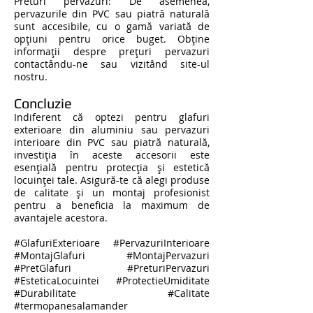
Preturi pervazuri: De asemenea,
pervazurile din PVC sau piatră naturală
sunt accesibile, cu o gamă variată de
opțiuni pentru orice buget. Obține
informații despre prețuri pervazuri
contactându-ne sau vizitând site-ul
nostru.
Concluzie
Indiferent că optezi pentru glafuri
exterioare din aluminiu sau pervazuri
interioare din PVC sau piatră naturală,
investiția în aceste accesorii este
esențială pentru protecția și estetică
locuinței tale. Asigură-te că alegi produse
de calitate și un montaj profesionist
pentru a beneficia la maximum de
avantajele acestora.
#GlafuriExterioare #PervazuriInterioare
#MontajGlafuri #MontajPervazuri
#PretGlafuri #PreturiPervazuri
#EsteticaLocuintei #ProtectieUmiditate
#Durabilitate #Calitate
#termopanesalamander