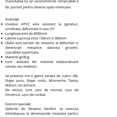
masivitatea lui iar caracteristicile remarcabile il
fac potrivit pentru diverse spatii interioare.
Avantaje:
Invelisul HPVC este resistent la zgirieturi,
umiditate, deformare si raze UV.
Lungimea este de 6000mm
Latime cuprinsa intre 150mm si 300mm
Glaful este extrem de resistent la deformari si
deteriorari mecanice datorita grosimii
suprafetei superioare.
Material ignifug
sunt realizate din material nedaunatoare
omului sau mediului
Se prezinta intr-o gama variata de culori: Alb,
Stejar auriu, Stejar rustic, Mooreiche, Tiama,
Mahon, Gri antracit.
De retinut, sunt usor de montat, usor de
intretinut, usor de curatat.
Executii speciale:
Glafurile de fereatra Neofort se executa
intotdeauna la dimensiunile necesare pentru