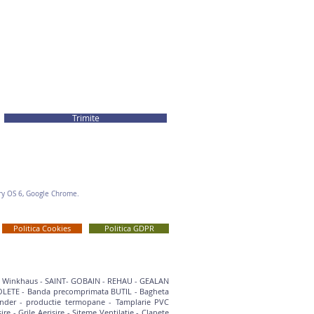
Trimite
rry OS 6, Google Chrome.
Politica Cookies
Politica GDPR
- Winkhaus
-
SAINT- GOBAIN
-
REHAU - GEALAN
OLETE
-
Banda precomprimata BUTIL
-
Bagheta
ander
-
productie termopane
-
Tamplarie PVC
sire
-
Grile Aerisire
-
Siteme Ventilatie
-
Clapete