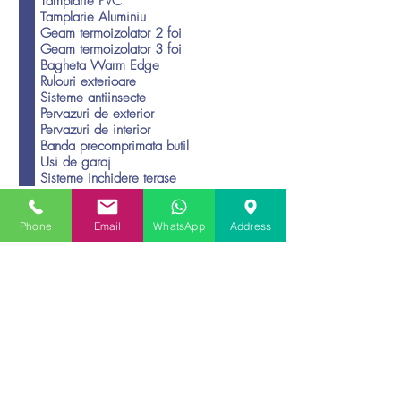
O
Cererea de oferta va contine
*
b
Tamplarie PVC
l
Tamplarie Aluminiu
i
g
Geam termoizolator 2 foi
a
Geam termoizolator 3 foi
t
Bagheta Warm Edge
o
Rulouri exterioare
r
Sisteme antiinsecte
i
u
Pervazuri de exterior
Pervazuri de interior
Banda precomprimata butil
Usi de garaj
Sisteme inchidere terase
Phone
Email
WhatsApp
Address
Incarca fisier
Incarca fisier
Incarca fisier