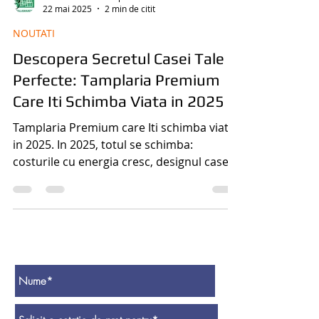
Salamander-termopane
22 mai 2025
2 min de citit
NOUTATI
Descopera Secretul Casei Tale
Perfecte: Tamplaria Premium
Care Iti Schimba Viata in 2025
Tamplaria Premium care Iti schimba viata
in 2025. In 2025, totul se schimba:
costurile cu energia cresc, designul casei
conteaza mai mult ca niciodata, iar
tehnologia iti intra in casa prin fiecare
detaliu. Vrei o casa eficienta, sigura si cu
un aspect impecabil? Totul incepe cu
alegerea corecta a tamplariei. Daca
locuiesti in Bucuresti sau Ilfov si