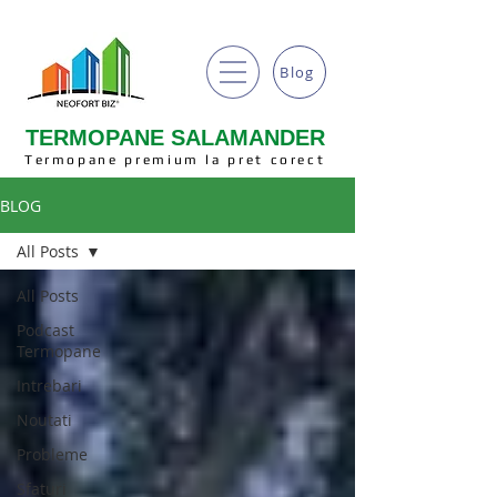
Blog
TERMOPANE SALAMANDER
Termopane premium la pret corect
BLOG
All Posts
All Posts
Podcast
Termopane
Intrebari
Noutati
Probleme
Sfaturi