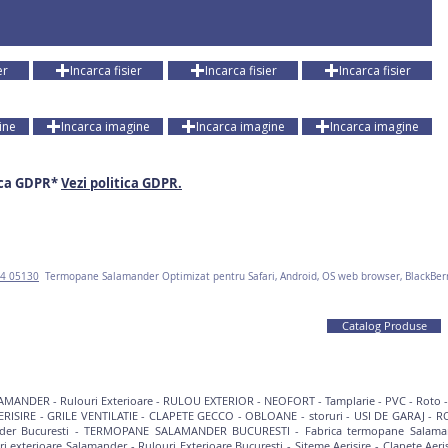
er
Incarca fisier
Incarca fisier
Incarca fisier
ine
Incarca imagine
Incarca imagine
Incarca imagine
ica GDPR*
Vezi politica GDPR.
4 05130
Termopane Salamander O
ptimizat pentru Safari, Android, OS web browser, BlackBe
Catalog Produse
AMANDER
-
Rulouri Exterioare
-
RULOU EXTERIOR
-
NEOFORT
-
Tamplarie - PVC
-
Roto 
ERISIRE
-
GRILE VENTILATIE
-
CLAPETE GECCO
-
OBLOANE
-
storuri
-
USI DE GARAJ
-
R
der Bucuresti
-
TERMOPANE SALAMANDER BUCURESTI
-
Fabrica termopane Salam
ri exterioare Salamander
-
Rulouri Exterioare Bucuresti
-
Siteme Aerisire
-
Clapete Aeri