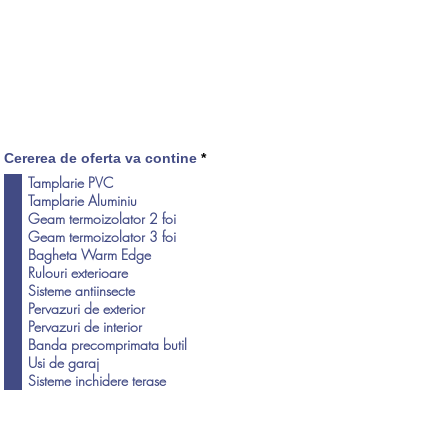
O
Cererea de oferta va contine
*
b
Tamplarie PVC
l
Tamplarie Aluminiu
i
g
Geam termoizolator 2 foi
a
Geam termoizolator 3 foi
t
Bagheta Warm Edge
o
r
Rulouri exterioare
i
Sisteme antiinsecte
u
Pervazuri de exterior
Pervazuri de interior
Banda precomprimata butil
Usi de garaj
Sisteme inchidere terase