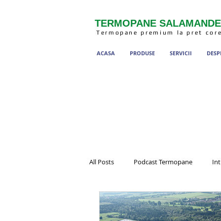
TERMOPANE SALAMAND
Termopane premium la pret cor
ACASA
PRODUSE
SERVICII
DESP
All Posts
Podcast Termopane
Int