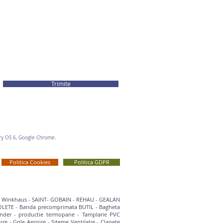
Trimite
rry OS 6, Google Chrome.
Politica Cookies
Politica GDPR
- Winkhaus
-
SAINT- GOBAIN
-
REHAU - GEALAN
OLETE
-
Banda precomprimata BUTIL
-
Bagheta
ander
-
productie termopane
-
Tamplarie PVC
sire
-
Grile Aerisire
-
Siteme Ventilatie
-
Clapete