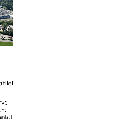
filele
 PVC
unt
ania, la