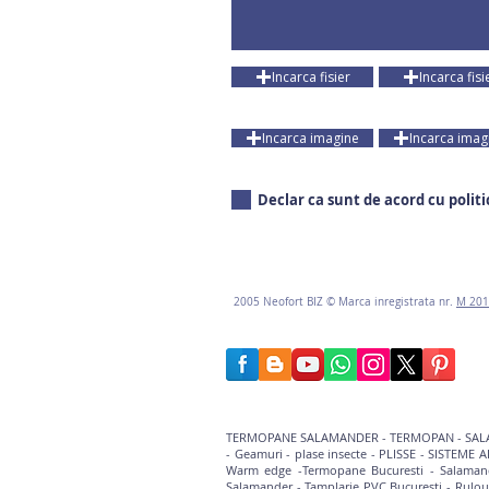
Incarca fisier
Incarca fisi
Incarca imagine
Incarca imag
Declar ca sunt de acord cu polit
2005
Neofort BIZ © Marca inregistrata nr.
M 201
TERMOPANE SALAMANDER
-
TERMOPAN
-
SAL
-
Geamuri
-
plase insecte - PLISSE
-
SISTEME A
Warm edge -
Termopane Bucuresti
-
Salaman
Salamander
-
Tamplarie PVC Bucuresti
-
Rulou