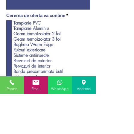
O
Cererea de oferta va contine
*
b
Tamplarie PVC
l
Tamplarie Aluminiu
i
g
Geam termoizolator 2 foi
a
Geam termoizolator 3 foi
t
Bagheta Warm Edge
o
Rulouri exterioare
r
Sisteme antiinsecte
i
u
Pervazuri de exterior
Pervazuri de interior
Banda precomprimata butil
Phone
Email
WhatsApp
Address
Usi de garaj
Sisteme inchidere terase
Incarca fisier
Incarca fisier