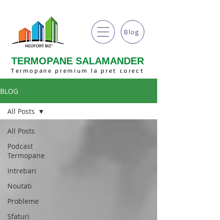
Blog
TERMOPANE SALAMANDER
Termopane premium la pret corect
BLOG
All Posts
All Posts
Podcast
Termopane
Intrebari
Noutati
Probleme
Sfaturi