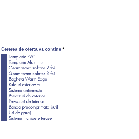
O
Cererea de oferta va contine
*
b
Tamplarie PVC
l
Tamplarie Aluminiu
i
g
Geam termoizolator 2 foi
a
Geam termoizolator 3 foi
t
Bagheta Warm Edge
o
r
Rulouri exterioare
i
Sisteme antiinsecte
u
Pervazuri de exterior
Pervazuri de interior
Banda precomprimata butil
Usi de garaj
Sisteme inchidere terase