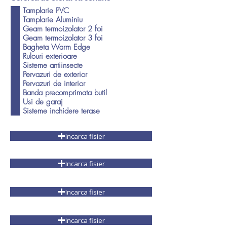
b
Tamplarie PVC
l
Tamplarie Aluminiu
i
g
Geam termoizolator 2 foi
a
Geam termoizolator 3 foi
t
Bagheta Warm Edge
o
Rulouri exterioare
r
Sisteme antiinsecte
i
u
Pervazuri de exterior
Pervazuri de interior
Banda precomprimata butil
Usi de garaj
Sisteme inchidere terase
Incarca fisier
Incarca fisier
Incarca fisier
Incarca fisier