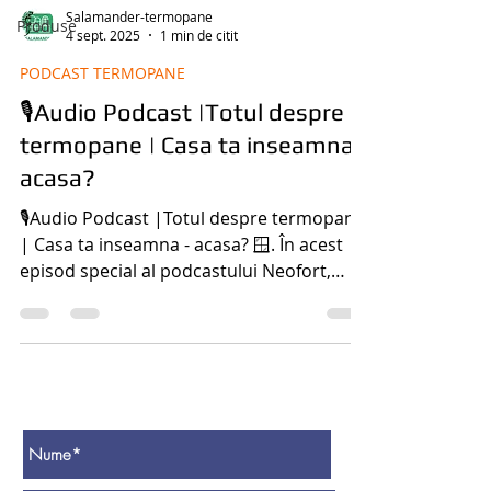
Salamander-termopane
Produse
4 sept. 2025
1 min de citit
PODCAST TERMOPANE
🎙️Audio Podcast |Totul despre
termopane | Casa ta inseamna -
acasa?
🎙️Audio Podcast |Totul despre termopane
| Casa ta inseamna - acasa? 🪟. În acest
episod special al podcastului Neofort,
intrăm în culisele industriei tâmplăriei PVC
și aluminiu! Află direct de la experți tot ce
trebuie să știi despre termopane
Salamander, diferențele dintre profile,
tipuri de sticlă, feronerie, sisteme de
siguranță și izolație termică. 📌 Discutăm
despre: Cum alegi corect tâmplăria pentru
casa ta Ce înseamnă un montaj