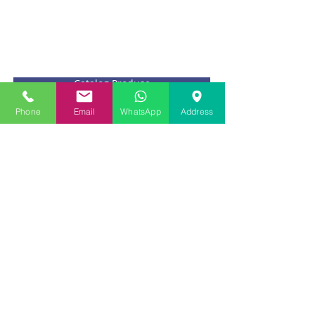
Catalog Produse
Phone
Email
WhatsApp
Address
Politica GDPR
Politica Cookies
TERMOPANE SALAMANDER
-
TERMOPAN
-
SALAMANDER
-
Rulouri Exterioare
-
RULOU
EXTERIOR
-
NEOFORT
-
Tamplarie - PVC
-
Roto -
Winkhaus
-
SAINT- GOBAIN
-
REHAU - GEALAN
-
Geamuri
-
plase insecte - PLISSE
-
SISTEME
AERISIRE
-
GRILE VENTILATIE
-
CLAPETE GECCO