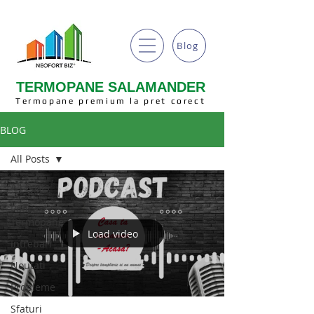
Blog
TERMOPANE SALAMANDER
Termopane premium la pret corect
BLOG
All Posts
All Posts
Podcast
Termopane
Load video
Intrebari
Noutati
Probleme
Sfaturi