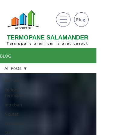
Blog
TERMOPANE SALAMANDER
Termopane premium la pret corect
BLOG
All Posts
All Posts
Podcast
Termopane
Intrebari
Noutati
Probleme
Sfaturi