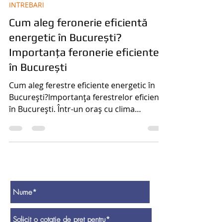
Salamander-termopane
5 aug. 2025
3 min de citit
INTREBARI
Cum aleg feronerie eficientă
energetic în București?
Importanța feronerie eficiente
în București
Cum aleg ferestre eficiente energetic în
București?Importanța ferestrelor eficiente
în București. Într-un oraș cu clima
schimbătoare ca București, o fereastră
eficientă din punct de vedere energetic
contribuie la: reducerea facturilor la
încălzire și răcire; confort termic și fonic
constant; creșterea valorii proprietății.