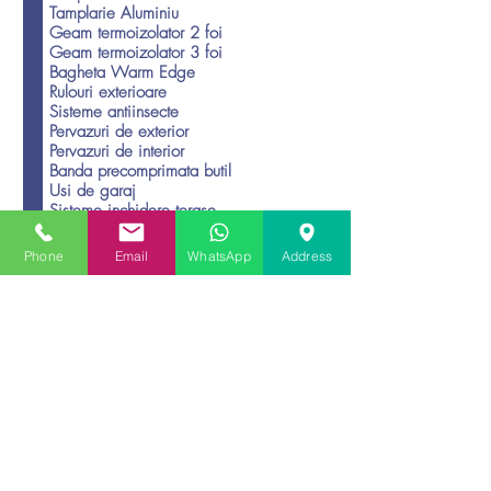
O
Cererea de oferta va contine
*
b
Tamplarie PVC
l
Tamplarie Aluminiu
i
g
Geam termoizolator 2 foi
a
Geam termoizolator 3 foi
t
Bagheta Warm Edge
o
Rulouri exterioare
r
Sisteme antiinsecte
i
u
Pervazuri de exterior
Pervazuri de interior
Banda precomprimata butil
Usi de garaj
Phone
Email
WhatsApp
Address
Sisteme inchidere terase
Incarca fisier
Incarca fisier
Incarca fisier