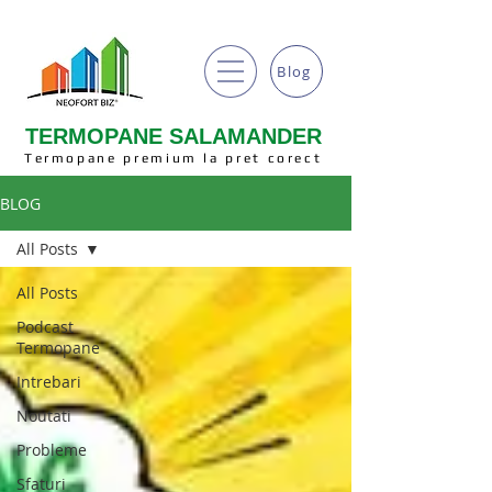
Blog
TERMOPANE SALAMANDER
Termopane premium la pret corect
BLOG
All Posts
All Posts
Podcast
Termopane
Intrebari
Noutati
Probleme
Sfaturi