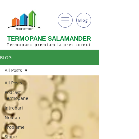
Blog
TERMOPANE SALAMANDER
Termopane premium la pret corect
BLOG
All Posts
All Posts
Podcast
Termopane
Intrebari
Noutati
Probleme
Sfaturi