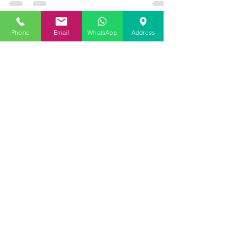
termopan este o problemă frecvent
întâlnită, dar de ce se întâmplă...
Phone
Email
WhatsApp
Address