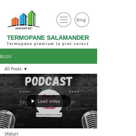
Blog
TERMOPANE SALAMANDER
Termopane premium la pret corect
BLOG
All Posts
All Posts
Podcast
Termopane
Load video
Intrebari
Noutati
Probleme
Sfaturi