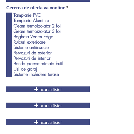
O
Cererea de oferta va contine
*
b
Tamplarie PVC
l
Tamplarie Aluminiu
i
g
Geam termoizolator 2 foi
a
Geam termoizolator 3 foi
t
Bagheta Warm Edge
o
Rulouri exterioare
r
Sisteme antiinsecte
i
u
Pervazuri de exterior
Pervazuri de interior
Banda precomprimata butil
Usi de garaj
Sisteme inchidere terase
Incarca fisier
Incarca fisier
Incarca fisier