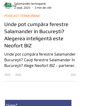
Salamander-termopane
Produse
2 sept. 2025
3 min de citit
PODCAST TERMOPANE
Unde pot cumpăra ferestre
Salamander în București?
Alegerea inteligentă este
Neofort BIZ
Unde pot cumpăra ferestre Salamander în
București? Cauți ferestre Salamander în
București? Alege Neofort BIZ – partener
autorizat, consultanță gratuită, prețuri
excelente și servicii complete de montaj.