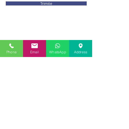
Trimite
Catalog Produse
Phone
Email
WhatsApp
Address
Politica GDPR
Politica Cookies
TERMOPANE SALAMANDER
-
TERMOPAN
-
SALAMANDER
-
Rulouri Exterioare
-
RULOU
EXTERIOR
-
NEOFORT
-
Tamplarie - PVC
-
Roto -
Winkhaus
-
SAINT- GOBAIN
-
REHAU - GEALAN
-