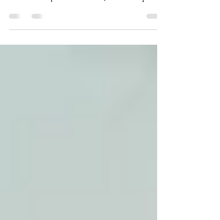
Salamander Când vine vorba de alegerea
ferestrelor pentru casa ta, calitatea și
eficiența energetică sunt esențiale. Și aici
intervine magia termopanelor
Salamander, recunoscute pentru
performanța lor superioară și
durabilitatea excepțională. Dar te-ai
întrebat vreodată cum se fabrică aceste
ferestre? Hai să descoperim împreună
procesul fascinant de fabricare
termopane Salamander și să înțelegem de
ce sunt atât de apreciate pe piața rom