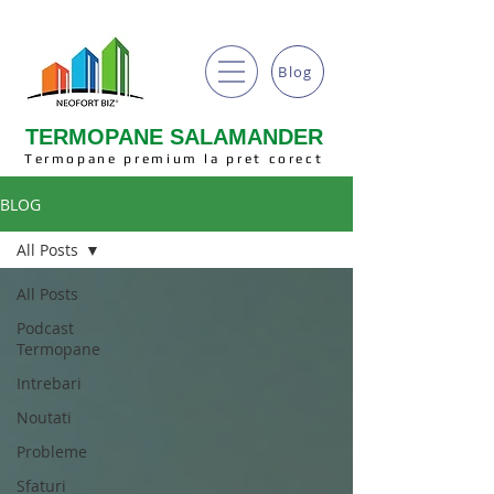
Blog
TERMOPANE SALAMANDER
Termopane premium la pret corect
BLOG
All Posts
All Posts
Podcast
Termopane
Intrebari
Noutati
Probleme
Sfaturi