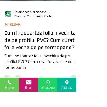
Salamander-termopane
3 sept. 2025
3 min de citit
INTREBARI
Cum indepartez folia invechita
de pe profilul PVC? Cum curat
folia veche de pe termopane?
Cum indepartez folia invechita de pe
profilul PVC? Cum curat folia veche de pe
Phone
Email
WhatsApp
Address
termopane?