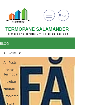
Blog
TERMOPANE SALAMANDER
Termopane premium la pret corect
BLOG
All Posts
All Posts
Podcast
Termopane
Intrebari
Noutati
Probleme
Sfaturi