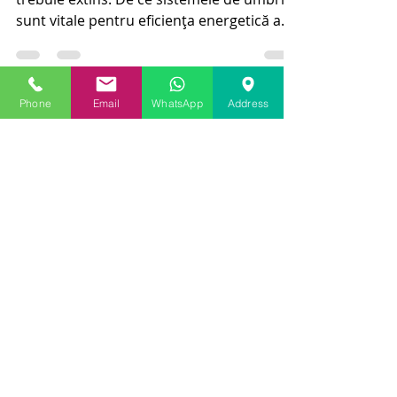
Programul Rabla pentru Termopane
trebuie extins: De ce sistemele de umbrire
sunt vitale pentru eficiența energetică a
locuinței?
Phone
Email
WhatsApp
Address