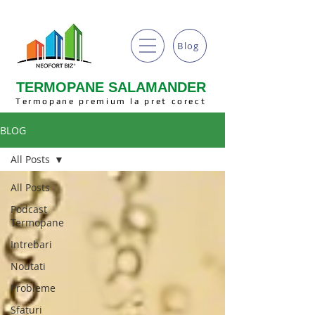
Blog
TERMOPANE SALAMANDER
Termopane premium la pret corect
BLOG
All Posts
All Posts
Podcast
Termopane
Intrebari
Noutati
Probleme
Sfaturi