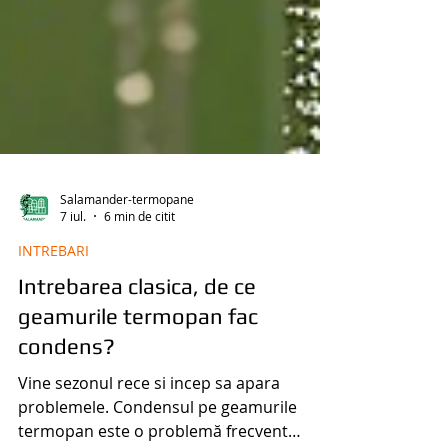
Salamander-termopane
7 iul.
6 min de citit
INTREBARI
Intrebarea clasica, de ce
geamurile termopan fac
condens?
Vine sezonul rece si incep sa apara