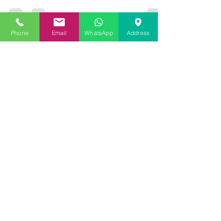
problemele. Condensul pe geamurile
termopan este o problemă frecvent
întâlnită, dar de ce se întâmplă...
Phone
Email
WhatsApp
Address