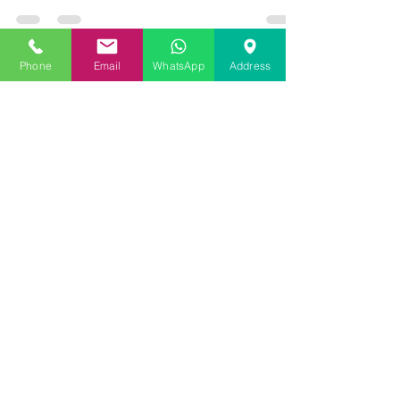
problemele. Condensul pe geamurile
termopan este o problemă frecvent
întâlnită, dar de ce se întâmplă...
Phone
Email
WhatsApp
Address