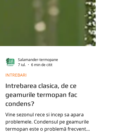
Salamander-termopane
7 iul.
6 min de citit
INTREBARI
Intrebarea clasica, de ce
geamurile termopan fac
condens?
Vine sezonul rece si incep sa apara