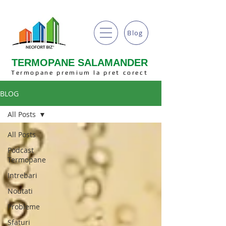
Blog
TERMOPANE SALAMANDER
Termopane premium la pret corect
BLOG
All Posts
All Posts
Podcast
Termopane
Intrebari
Noutati
Probleme
Sfaturi