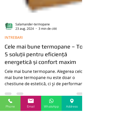
Salamander-termopane
23 aug. 2024
3 min de citit
INTREBARI
Cele mai bune termopane – Top
5 soluții pentru eficiență
energetică și confort maxim
Cele mai bune termopane. Alegerea celor
mai bune termopane nu este doar o
chestiune de estetică, ci și de performanță
tehnică. Un termopan corect ales poate
Phone
Email
WhatsApp
Address
reduce pierderile de căldură cu peste
40%, poate oferi izolare fonică superioară