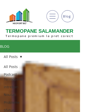
Blog
TERMOPANE SALAMANDER
Termopane premium la pret corect
BLOG
All Posts
All Posts
Podcast
Termopane
Intrebari
Noutati
Probleme
Sfaturi