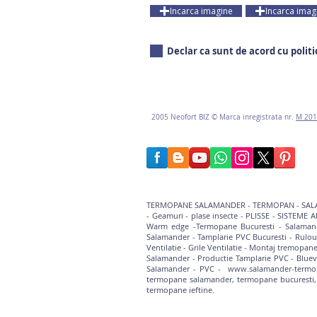
Incarca imagine
Incarca imag
Declar ca sunt de acord cu polit
2005
Neofort BIZ © Marca inregistrata nr.
M 201
TERMOPANE SALAMANDER
-
TERMOPAN
-
SAL
-
Geamuri
-
plase insecte - PLISSE
-
SISTEME A
Warm edge -
Termopane Bucuresti
-
Salaman
Salamander
-
Tamplarie PVC Bucuresti
-
Rulou
Ventilatie
-
Grile Ventilatie
-
Montaj tremopane
Salamander
-
Productie Tamplarie PVC
-
Blue
Salamander - PVC -
www.salamander-termop
termopane salamander, termopane bucuresti, 
termopane ieftine.