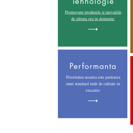
Tehnologie
Promovam produsele si inovatiile
de ultima ora in domeniu:
Performanta
Prioritatea noastra este pastrarea
unui standard inalt de calitate in
executie: