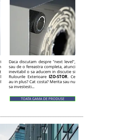
i
Daca discutam despre "next level",
n
sau de o fereastra completa, atunci
t
inevitabil o sa aducem in discutie si
l
Rulourile Exterioare
IZO-STOR
. Ce
l
au in plus? Cat costa? Merita sau nu
sa investesti...
TOATA GAMA DE PRODUSE