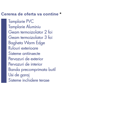
O
Cererea de oferta va contine
*
b
Tamplarie PVC
l
Tamplarie Aluminiu
i
g
Geam termoizolator 2 foi
a
Geam termoizolator 3 foi
t
Bagheta Warm Edge
o
r
Rulouri exterioare
i
Sisteme antiinsecte
u
Pervazuri de exterior
Pervazuri de interior
Banda precomprimata butil
Usi de garaj
Sisteme inchidere terase