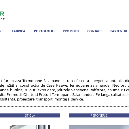
ER
ect
RE
FABRICA
PORTOFOLIU
PROMOTII
CONTACT
PARTENERI
fort furnizeaza Termopane Salamander cu o eficienta energetica notabila 
vele nZEB si constructia de Case Pasive. Termopane Salamander Neofort
da butilica, rulouri exterioare, Jaluzele venetiene Raffstore, spuma cu cel
Promotii, Oferte si Preturi Termopane Salamander. Pe langa calitatea ire
sultanta, proiectare, transport, montaj si service."
STICLA
FERONERIE