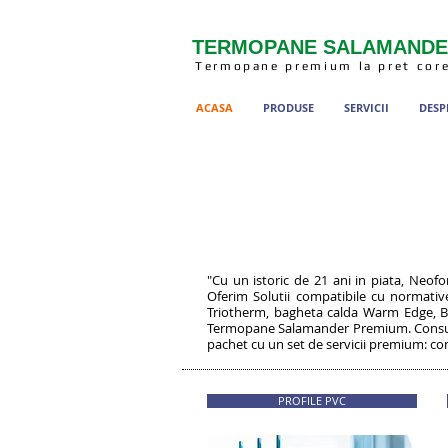
TERMOPANE SALAMAND
Termopane premium la pret cor
ACASA
PRODUSE
SERVICII
DESP
"Cu un istoric de 21 ani in piata, Neo
Oferim Solutii compatibile cu normati
Triotherm, bagheta calda Warm Edge, Ban
Termopane Salamander Premium. Consulta 
pachet cu un set de servicii premium: con
PROFILE PVC