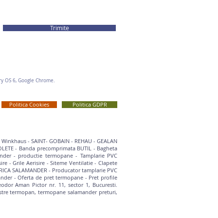
Trimite
rry OS 6, Google Chrome.
Politica Cookies
Politica GDPR
- Winkhaus
-
SAINT- GOBAIN
-
REHAU - GEALAN
OLETE
-
Banda precomprimata BUTIL
-
Bagheta
ander
-
productie termopane
-
Tamplarie PVC
sire
-
Grile Aerisire
-
Siteme Ventilatie
-
Clapete
RICA SALAMANDER
-
Producator tamplarie PVC
ander
-
Oferta de pret termopane
- Pret profile
r Aman Pictor nr. 11, sector 1, Bucuresti.
stre termopan, termopane salamander preturi,