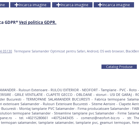
ine
Incarca imagine
Incarca imagine
Incarca imagine
ica GDPR*
Vezi politica GDPR.
4 05130
Termopane Salamander O
ptimizat pentru Safari, Android, OS web browser, BlackBe
Catalog Produse
AMANDER
-
Rulouri Exterioare
-
RULOU EXTERIOR
-
NEOFORT
-
Tamplarie - PVC
-
Roto 
ERISIRE
-
GRILE VENTILATIE
-
CLAPETE GECCO
-
OBLOANE
-
storuri
-
USI DE GARAJ
-
R
der Bucuresti
-
TERMOPANE SALAMANDER BUCURESTI
-
Fabrica termopane Salam
ri exterioare Salamander
-
Rulouri Exterioare Bucuresti
-
Siteme Aerisire
-
Clapete Aeri
 Bucuresti
-
Montaj tamplarie PVC Salamander
-
Firma producatoare Salamander
-
FAB
volution termopane Salamander
-
Streamline tamplarie pvc Salamander
-
Firme Salam
ane.ro - tel. +40215280661 +40752443435 - comenzi@neofort-biz.ro - str. Theodo
termopan salamander, tamplarie salamander, tamplarie pvc, geamuri termopan, fere