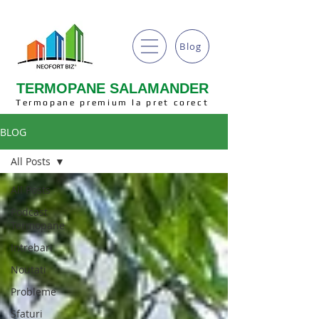
Blog
TERMOPANE SALAMANDER
Termopane premium la pret corect
BLOG
All Posts
All Posts
Podcast
Termopane
Intrebari
Noutati
Probleme
Sfaturi