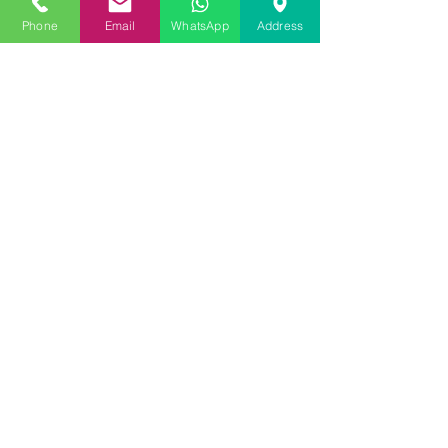
mixte, plus accesorii complete și servicii
Phone
Email
WhatsApp
Address
profesionale pentru dezvoltatori. De ce
tâmplăria premium contează pentru
dezvoltatori - cele mai bune termopane
pentru dezvoltatori de vile și case în 2026.